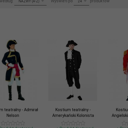
 według:
Wyświetl po
produktów
NAZWY (A-Z)
24
m teatralny - Admirał
Kostium teatralny -
Kostiu
Nelson
Amerykański Kolonista
Angielsk