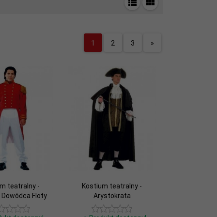
1
2
3
»
m teatralny -
Kostium teatralny -
i Dowódca Floty
Arystokrata