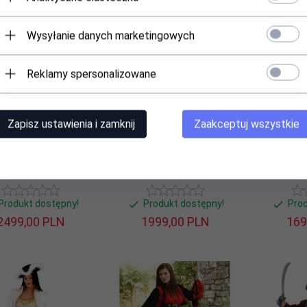
Wysyłanie danych marketingowych
Reklamy spersonalizowane
Zapisz ustawienia i zamknij
Zaakceptuj wszystkie
m teatralny - Kapitan
Kostium teatralny - Kapitan
Kostium te
Fregaty
Hook
Produkt dostępny!
Produkt dostępny!
Pro
2499,
00
PLN
1999,
00
PLN
169