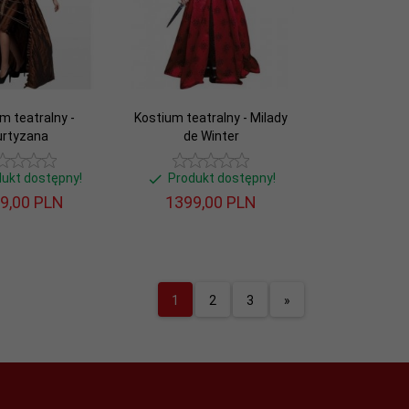
m teatralny -
Kostium teatralny - Milady
urtyzana
de Winter
dukt dostępny!
Produkt dostępny!
9,
00
PLN
1399,
00
PLN
1
2
3
»