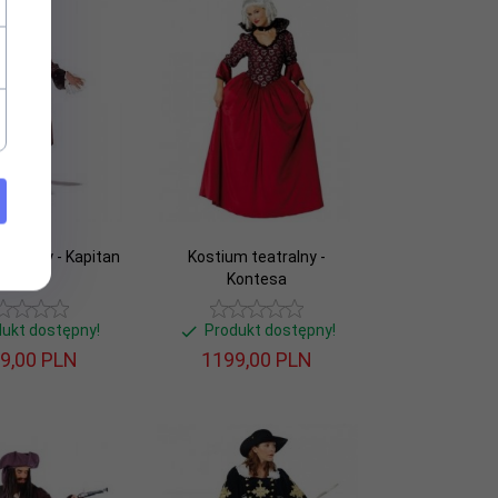
atralny - Kapitan
Kostium teatralny -
Piratów
Kontesa
dukt dostępny!
Produkt dostępny!
9,
00
PLN
1199,
00
PLN