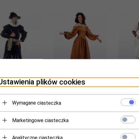
Ustawienia plików cookies
m teatralny - Cyrano
Kostium teatralny -
Kostiu
de Bergerac
Dworzanka
Dziewcz
Wymagane ciasteczka
Produkt dostępny!
Produkt dostępny!
Pro
1299,
00
PLN
1299,
00
PLN
249
Marketingowe ciasteczka
Analityczne ciasteczka