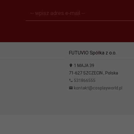
-- wpisz adres e-mail --
FUTUVIO Spółka z o.o.
1 MAJA 39
71-627
SZCZECIN
,
Polska
531866555
kontakt@cosplayworld.pl