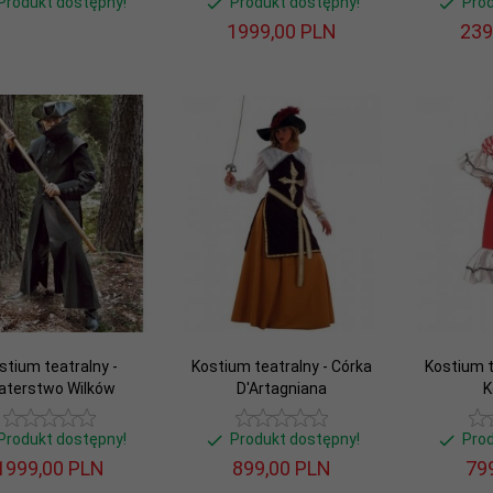
Produkt dostępny!
Produkt dostępny!
Pro
1999,
00
PLN
239
stium teatralny -
Kostium teatralny - Córka
Kostium t
aterstwo Wilków
D'Artagniana
K
Produkt dostępny!
Produkt dostępny!
Pro
1999,
00
PLN
899,
00
PLN
799