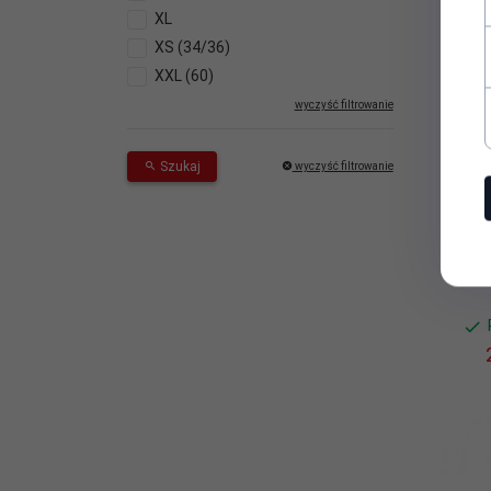
XL
XS (34/36)
XXL (60)
wyczyść filtrowanie
Szukaj
wyczyść filtrowanie
Kostiu