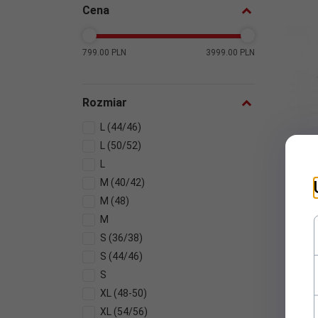
Cena
799.00 PLN
3999.00 PLN
Rozmiar
L (44/46)
L (50/52)
L
M (40/42)
Kostiu
M (48)
M
S (36/38)
S (44/46)
S
XL (48-50)
XL (54/56)