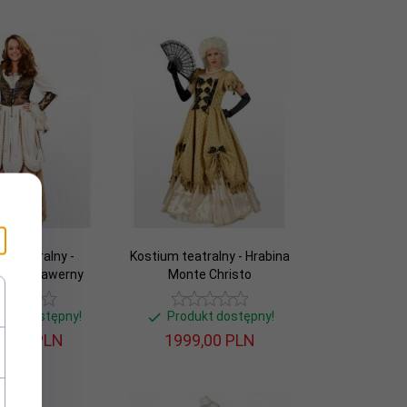
m teatralny -
Kostium teatralny - Hrabina
yna z tawerny
Monte Christo
dukt dostępny!
Produkt dostępny!
9,
00
PLN
1999,
00
PLN