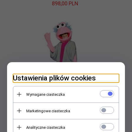
898,
00
PLN
Ustawienia plików cookies
Wymagane ciasteczka
Marketingowe ciasteczka
Kostium - Fraggles Rock Mokey
898,
00
PLN
Analityczne ciasteczka