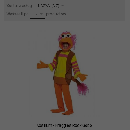
sort
Sortuj według:
NAZWY (A-Z)
pop
Wyświetl po
produktów
24
Kostium - Fraggles Rock Gobo