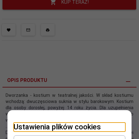
KUP TERAZ!
OPIS PRODUKTU
Dworzanka - kostium w teatralnej jakości. W skład kostiumu
wchodzą: dwuczęsciowa suknia w stylu barokowym. Kostium
dla osoby dorosłej, powyżej 14 roku życia. Dla uzupełnienia
wyglądu dokup dodatkowe akcesoria. Cztery rozmiary do
wyboru. Materiał: 100% Polyester.
Ustawienia plików cookies
...
Dzięki dobrej jakości materiałom i idealnie dobranemu krojowi
produkt ten idealnie prezentuje się na osobach, których wymiary