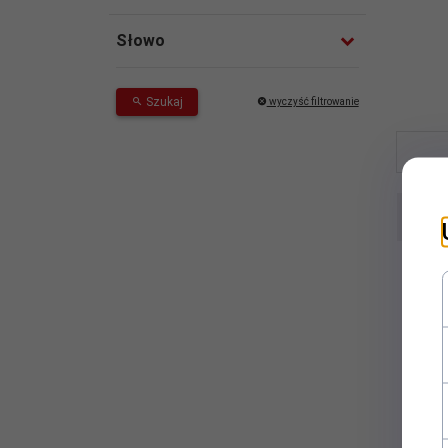
Słowo
Szukaj
wyczyść filtrowanie
Sortuj
Prom