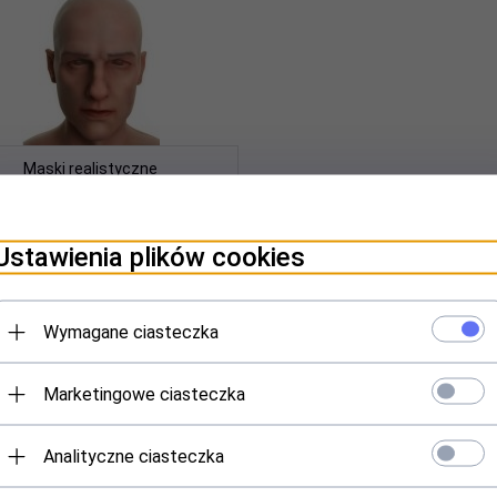
Maski realistyczne
sort
pop
 według:
Wyświetl po
produktów
NAZWY (A-Z)
24
Ustawienia plików cookies
Wymagane ciasteczka
ocja
Marketingowe ciasteczka
Analityczne ciasteczka