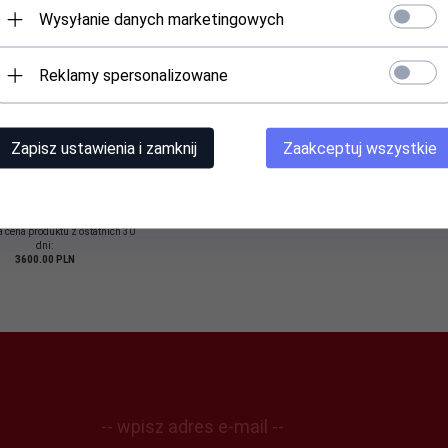
Wysyłanie danych marketingowych
ska silikonowa -
Maska silikonowa - Święty
Reklamy spersonalizowane
odzieniec Sunny
Mikołaj
Produkt dostępny!
Produkt dostępny!
Zapisz ustawienia i zamknij
Zaakceptuj wszystkie
2999,
00
PLN
8499,
00
PLN
3600,00 PLN
ędzasz 601.00 PLN
 cena produktu z ostatnich 30
dni:
3600.00 PLN
-- wpisz adres e-mail --