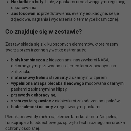
Nakładki na buty:
białe, z paskami umożliwiającymi regulację
dopasowania.
Zastosowanie:
przedstawienia, eventy edukacyjne, sesje
zdjęciowe, nagrania i wydarzenia o tematyce kosmicznej.
Co znajduje się w zestawie?
Zestaw składa się z kilku osobnych elementów, które razem
tworzą przestrzenną sylwetkę astronauty:
biały kombinezon
z kieszeniami, naszywkami NASA,
dekoracyjnymi przewodami i elementami zapinanymi na
zatrzaski,
materiałowy hełm astronauty
z czarnym wizjerem,
wypełniona atrapa plecaka tlenowego
mocowana czarnymi
paskami zapinanymi na klipsy,
przewody dekoracyjne
,
srebrzyste rękawice
z niebieskimi zakończeniami palców,
białe nakładki na buty
z regulowanymi paskami.
Plecak, przewody i hełm są elementami kostiumu. Nie pełnią
funkcji aparatu oddechowego, sprzętu technicznego ani środka
ochrony osobistej.