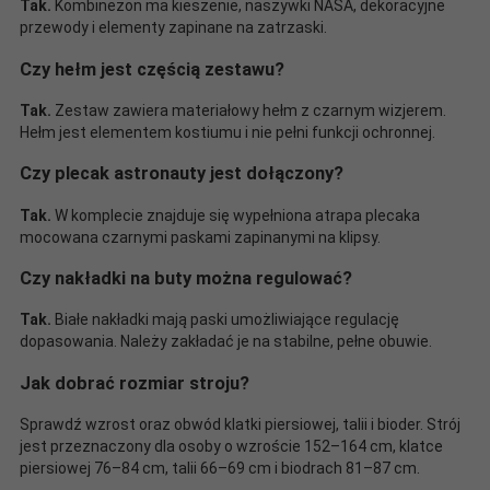
Tak.
Kombinezon ma kieszenie, naszywki NASA, dekoracyjne
przewody i elementy zapinane na zatrzaski.
Czy hełm jest częścią zestawu?
Tak.
Zestaw zawiera materiałowy hełm z czarnym wizjerem.
Hełm jest elementem kostiumu i nie pełni funkcji ochronnej.
Czy plecak astronauty jest dołączony?
Tak.
W komplecie znajduje się wypełniona atrapa plecaka
mocowana czarnymi paskami zapinanymi na klipsy.
Czy nakładki na buty można regulować?
Tak.
Białe nakładki mają paski umożliwiające regulację
dopasowania. Należy zakładać je na stabilne, pełne obuwie.
Jak dobrać rozmiar stroju?
Sprawdź wzrost oraz obwód klatki piersiowej, talii i bioder. Strój
jest przeznaczony dla osoby o wzroście 152–164 cm, klatce
piersiowej 76–84 cm, talii 66–69 cm i biodrach 81–87 cm.