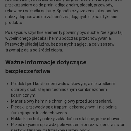
przekazaniem go do pralni odłącz hełm, plecak, przewody,
rękawice i nakładki na buty. Sposób czyszczenia akcesoriów
należy dopasować do zaleceń znajdujących się na etykiecie
produktu.
Po użyciu wszystkie elementy powinny być suche. Nie zgniataj
wypełnionego plecaka i hełmu podczas przechowywania.
Przewody układaj luźno, bez ostrych zagięć, a cały zestaw
trzymaj z dala od źródeł ciepła.
Ważne informacje dotyczące
bezpieczeństwa
Produkt jest kostiumem widowiskowym, a nie środkiem
ochrony osobistej ani technicznym kombinezonem
kosmicznym.
Materiałowy hełm nie chroni głowy przed uderzeniami.
Plecak i przewody są atrapami dekoracyjnymi i nie pełnią
funkcji aparatu oddechowego.
Nakładki na buty należy zakładać na stabilne, pełne obuwie.
Przed użyciem sprawdź pole widzenia przez wizjer oraz stan
pasków, klipsów, zatrzasków i przewodów.