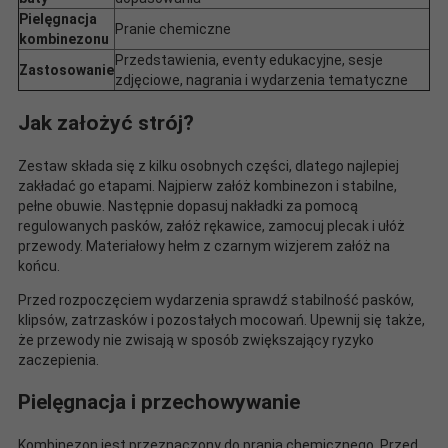
Pielęgnacja
Pranie chemiczne
kombinezonu
Przedstawienia, eventy edukacyjne, sesje
Zastosowanie
zdjęciowe, nagrania i wydarzenia tematyczne
Jak założyć strój?
Zestaw składa się z kilku osobnych części, dlatego najlepiej
zakładać go etapami. Najpierw załóż kombinezon i stabilne,
pełne obuwie. Następnie dopasuj nakładki za pomocą
regulowanych pasków, załóż rękawice, zamocuj plecak i ułóż
przewody. Materiałowy hełm z czarnym wizjerem załóż na
końcu.
Przed rozpoczęciem wydarzenia sprawdź stabilność pasków,
klipsów, zatrzasków i pozostałych mocowań. Upewnij się także,
że przewody nie zwisają w sposób zwiększający ryzyko
zaczepienia.
Pielęgnacja i przechowywanie
Kombinezon jest przeznaczony do prania chemicznego. Przed