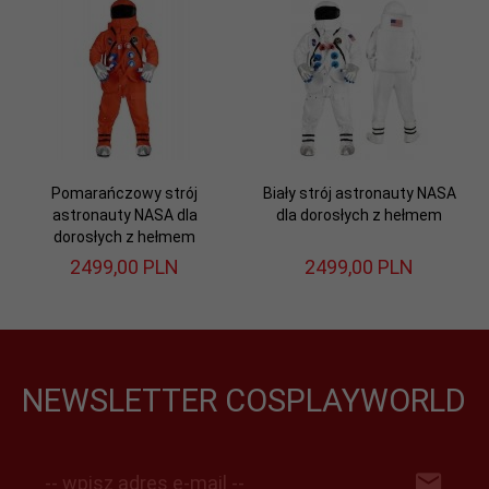
Pomarańczowy strój
Biały strój astronauty NASA
astronauty NASA dla
dla dorosłych z hełmem
dorosłych z hełmem
2499,
00
PLN
2499,
00
PLN
NEWSLETTER COSPLAYWORLD
-- wpisz adres e-mail --