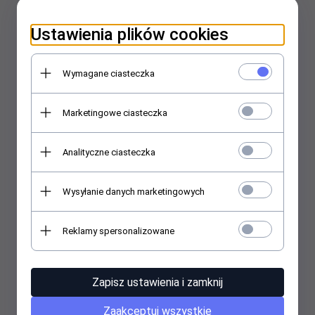
Ustawienia plików cookies
Wymagane ciasteczka
Marketingowe ciasteczka
Głowa chodzącej maskotki - Król Lew
Analityczne ciasteczka
1499,
00
PLN
Wysyłanie danych marketingowych
Reklamy spersonalizowane
Zapisz ustawienia i zamknij
Zaakceptuj wszystkie