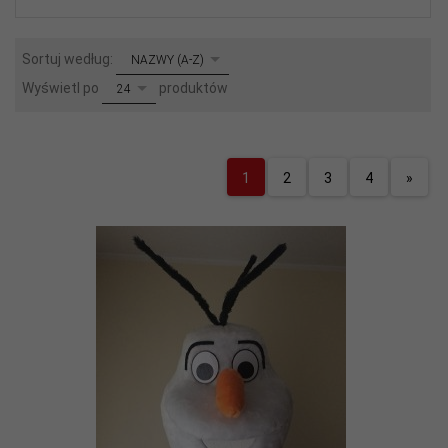
sort
Sortuj według:
NAZWY (A-Z)
pop
Wyświetl po
produktów
24
1
2
3
4
»