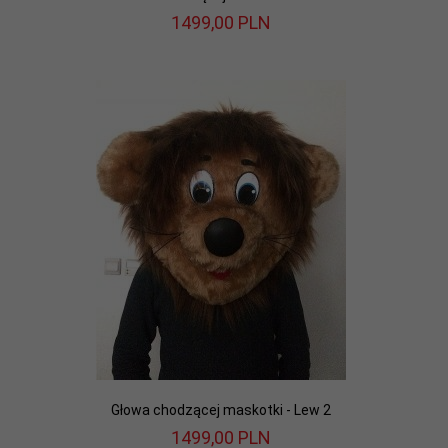
1499,
00
PLN
Głowa chodzącej maskotki - Lew 2
1499,
00
PLN