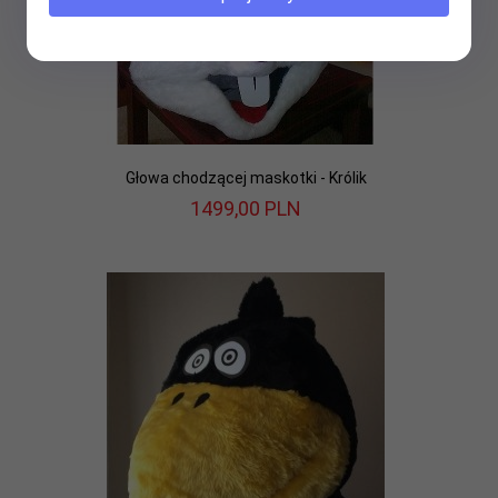
Głowa chodzącej maskotki - Królik
1499,
00
PLN