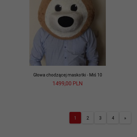
Głowa chodzącej maskotki - Miś 10
1499,
00
PLN
1
2
3
4
»