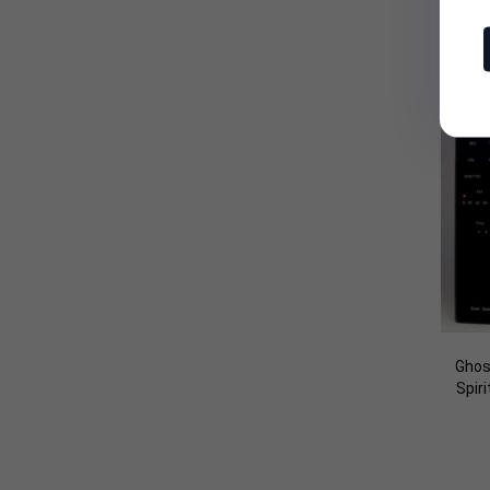
Ghos
Spir