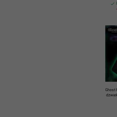
Ghost 
dżwiek