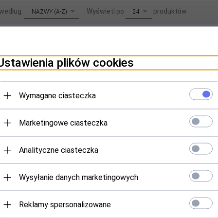
sort
pop
 według:
Wyświetl po
produktów
NAZWY (A-Z)
24
Ustawienia plików cookies
Wymagane ciasteczka
Marketingowe ciasteczka
Analityczne ciasteczka
ely Wheel Vitality
Egely Wheel Vitality Meter -
Ghost Hun
ator - Wskaźnik siły
Miernik siły życiowej
cyfr
Wysyłanie danych marketingowych
iowej (witalności)
(witalności)
Reklamy spersonalizowane