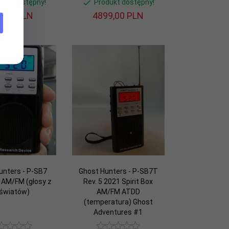
dukt dostępny!
Produkt dostępny!
,
00
PLN
4899,
00
PLN
unters - P-SB7
Ghost Hunters - P-SB7T
x AM/FM (głosy z
Rev. 5 2021 Spirit Box
światów)
AM/FM ATDD
(temperatura) Ghost
Adventures #1