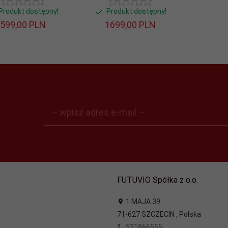
Produkt dostępny!
Produkt dostępny!
599,
00
PLN
1699,
00
PLN
-- wpisz adres e-mail --
FUTUVIO Spółka z o.o.
1 MAJA 39
71-627
SZCZECIN
,
Polska
531866555