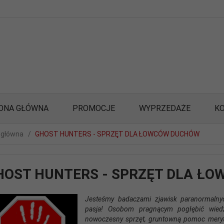
ONA GŁÓWNA
PROMOCJE
WYPRZEDAŻE
K
 główna
GHOST HUNTERS - SPRZĘT DLA ŁOWCÓW DUCHÓW
HOST HUNTERS - SPRZĘT DLA Ł
Jesteśmy badaczami zjawisk paranormalnyc
pasja! Osobom pragnącym pogłębić wiedz
nowoczesny sprzęt, gruntowną pomoc meryt