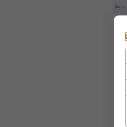
Sortuj
Eg
Indic
życ