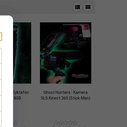
ters - Dyktafon
Ghost Hunters - Kamera
owy EVP 8GB
SLS Kinect 360 (Stick-Man)