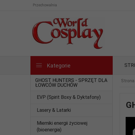
Przechowalnia
Kategorie
STR
GHOST HUNTERS - SPRZĘT DLA
Strona
ŁOWCÓW DUCHÓW
EVP (Spirit Boxy & Dyktafony)
G
Lasery & Latarki
Mierniki energii życiowej
(bioenergia)