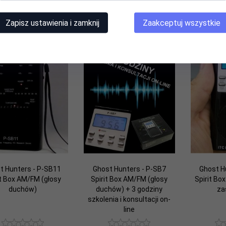
Produkt dostępny!
Produkt dostępny!
Pro
599,
00
PLN
1999,
00
PLN
349
Zapisz ustawienia i zamknij
Zaakceptuj wszystkie
t Hunters - P-SB11
Ghost Hunters - P-SB7
Ghost H
it Box AM/FM (głosy
Spirit Box AM/FM (głosy
Spirit Bo
duchów)
duchów) + 3 godziny
za
szkolenia i konsultacji on-
line