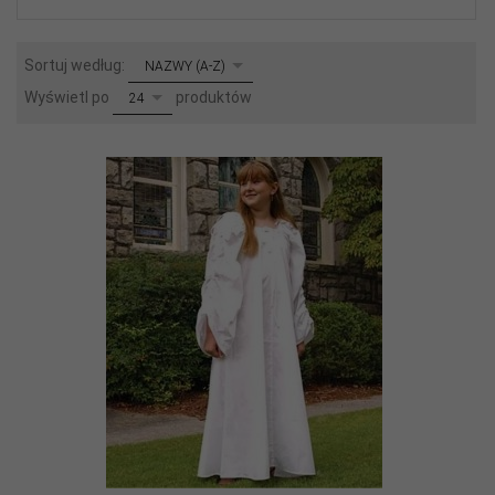
sort
Sortuj według:
NAZWY (A-Z)
pop
Wyświetl po
produktów
24