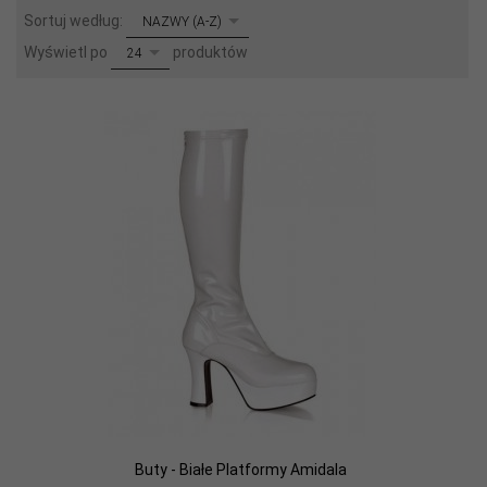
sort
Sortuj według:
NAZWY (A-Z)
pop
Wyświetl po
produktów
24
Buty - Białe Platformy Amidala