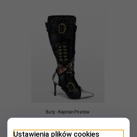
Buty - Kapitan Piratów
699,
00
PLN
Ustawienia plików cookies