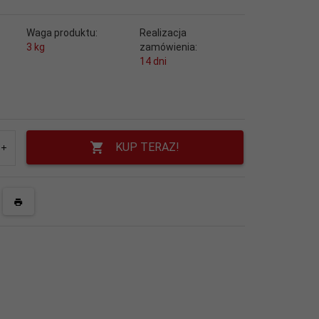
Waga produktu:
Realizacja
3
kg
zamówienia:
14 dni
KUP TERAZ!