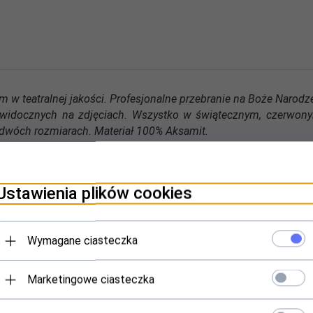
m w teatralnej jakości. Profesjonalne przebranie na Boże Narod
widocznych na zdjęciach. Wszystko w świątecznym, czerwonym
 w dwóch rozmiarach. Materiał 100% Aksamit.
obranemu krojowi produkt ten idealnie prezentuje się na osobach,
Ustawienia plików cookies
Wymagane ciasteczka
Marketingowe ciasteczka