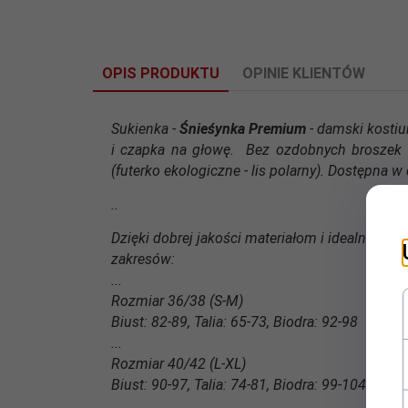
OPIS PRODUKTU
OPINIE KLIENTÓW
Sukienka -
Śnieśynka Premium
- damski kostiu
i czapka na głowę. Bez ozdobnych broszek 
(futerko ekologiczne - lis polarny). Dostępna
..
Dzięki dobrej jakości materiałom i idealnie d
zakresów:
...
Rozmiar 36/38 (S-M)
Biust: 82-89, Talia: 65-73, Biodra: 92-98
...
Rozmiar 40/42 (L-XL)
Biust: 90-97, Talia: 74-81, Biodra: 99-104
...