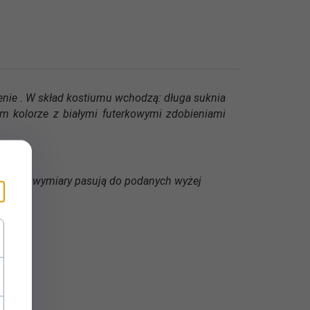
zenie . W skład kostiumu wchodzą: długa suknia
 kolorze z białymi futerkowymi zdobieniami
 których wymiary pasują do podanych wyżej