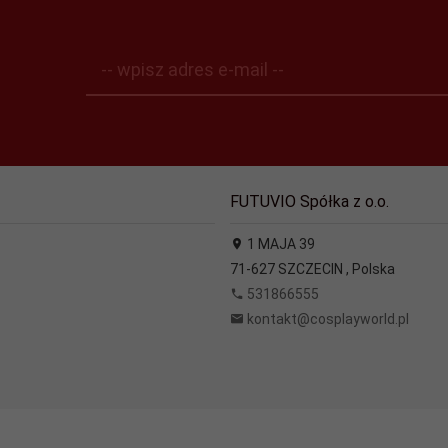
-- wpisz adres e-mail --
FUTUVIO Spółka z o.o.
1 MAJA 39
71-627
SZCZECIN
,
Polska
531866555
kontakt@cosplayworld.pl