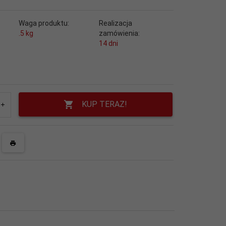
Waga produktu:
Realizacja
.5
kg
zamówienia:
14 dni
KUP TERAZ!