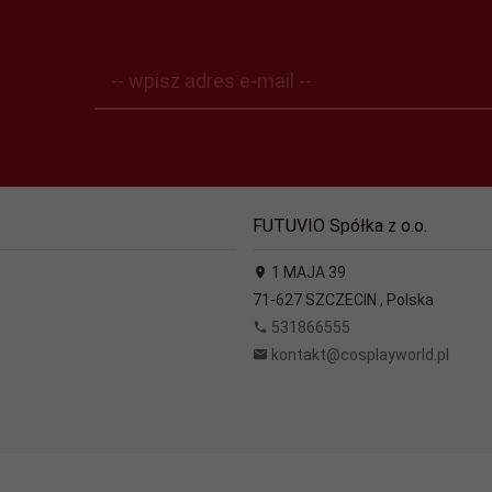
-- wpisz adres e-mail --
FUTUVIO Spółka z o.o.
1 MAJA 39
71-627
SZCZECIN
,
Polska
531866555
kontakt@cosplayworld.pl