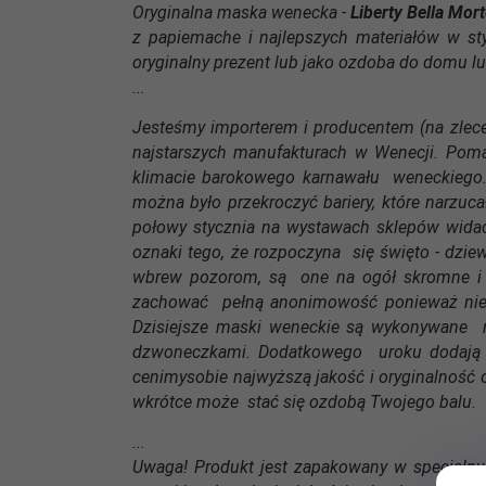
Oryginalna maska wenecka -
Liberty Bella Mor
z papiemache i najlepszych materiałów w sty
oryginalny prezent lub jako ozdoba do domu lub 
...
Jesteśmy importerem i producentem (na zlec
najstarszych manufakturach w Wenecji. Pom
klimacie barokowego karnawału weneckiego.
można było przekroczyć bariery, które narzuc
połowy stycznia na wystawach sklepów widać 
oznaki tego, że rozpoczyna się święto - dzi
wbrew pozorom, są one na ogół skromne i m
zachować pełną anonimowość ponieważ nie ty
Dzisiejsze maski weneckie są wykonywane rę
dzwoneczkami. Dodatkowego uroku dodają i
cenimysobie najwyższą jakość i oryginalność 
wkrótce może stać się ozdobą Twojego balu.
...
Uwaga! Produkt jest zapakowany w specjalny,