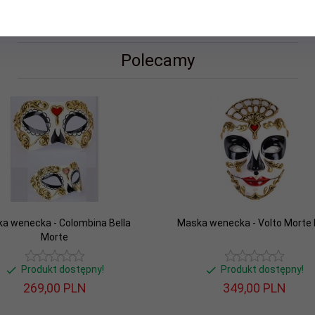
Polecamy
a wenecka - Colombina Bella
Maska wenecka - Volto Morte
Morte
Produkt dostępny!
Produkt dostępny!
269,
00
PLN
349,
00
PLN