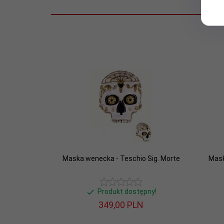
Maska wenecka - Teschio Sig. Morte
Mask
Produkt dostępny!
349,
00
PLN