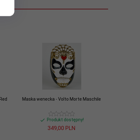
 Red
Maska wenecka - Volto Morte Maschile
Produkt dostępny!
349,
00
PLN