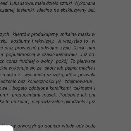
 Dead. Luksusowe, małe dzieło sztuki. Wykonana
zarnej tasiemki. Idealna na ekskluzywny bal,
szych klientów produkujemy unikalne maski w
ski, kostiumy i rekwizyty. A wszystko to w
 oraz prowadzić podwójne życie. Dzięki nim
ólną popularnością w czasie karnawału. Już od
ch coraz trudniej o wolny pokój. To pierwsze
kie wykonuje się ze skóry lub papier-mache i
a maska z wysuniętą szczęką, która pozwala
jedzenie bez konieczności jej zdejmowania..
we i bogato zdobione koralikami, cekinami i
kimi producentami masek. Podobnie jak oni
 to unikalne, niepowtarzalne rękodzieło i już
ntów by otworzyli go dopiero wtedy, gdy będą