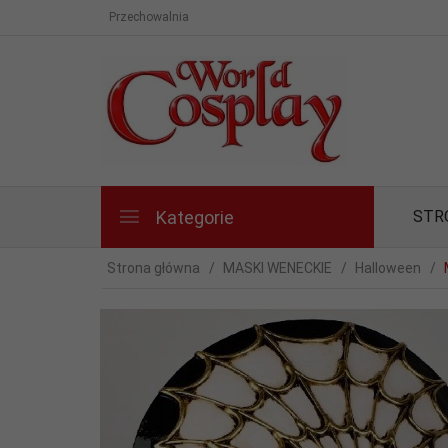
Przechowalnia
Kategorie
STR
Strona główna
MASKI WENECKIE
Halloween