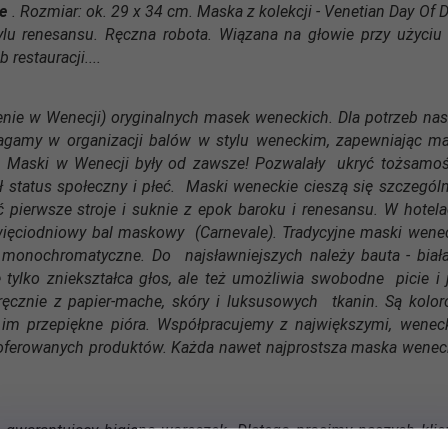
te
. Rozmiar: ok. 29 x 34 cm. Maska z kolekcji - Venetian Day Of
lu renesansu. Ręczna robota. Wiązana na głowie przy użyciu c
restauracji....
enie w Wenecji) oryginalnych masek weneckich. Dla potrzeb na
agamy w organizacji balów w stylu weneckim, zapewniając ma
 Maski w Wenecji były od zawsze! Pozwalały ukryć tożsamość
ał status społeczny i płeć. Maski weneckie cieszą się szczeg
pierwsze stroje i suknie z epok baroku i renesansu. W hotela
ewięciodniowy bal maskowy (Carnevale). Tradycyjne maski wenec
onochromatyczne. Do najsławniejszych należy bauta - biał
lko zniekształca głos, ale też umożliwia swobodne picie i 
cznie z papier-mache, skóry i luksusowych tkanin. Są koloro
m przepiękne pióra. Współpracujemy z największymi, wenec
oferowanych produktów. Każda nawet najprostsza maska wenecka
 gwarantujący higienę woreczek. Dlatego prosimy naszych klie