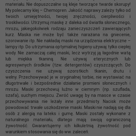
materiału. Nie dopuszczalne są kleje tworzące twarde skorupy!
My polecamy klej – Chemopren. Jakość naprawy zależy tylko od
twoich umiejętności, twojej zręczności, cierpliwości i
troskliwości. Utrzymuj maskę z daleka od światła słonecznego,
mrozu, jakiegokolwiek rodzaju zanieczyszczeń zawierających
kurz. Maska nie może być także narażana na gniecenie,
szorowanie itp. Nie nakładaj maski na urządzenia elektryczne –
lampy itp. Do utrzymania optymalnej higieny używaj tylko ciepłej
wody. Nie zamaczaj całej maski, lecz wytrzyj ją łagodnie watą
lub miękka tkaniną. Nie używaj eterycznych lub
agresywnych środków (tzw. detergentów) czyszczących. Do
czyszczenia nie używaj szorstkich tkanin, drutu i
wełny. Przechowywać je w oryginalnej torbie, nie wystawiać na
długotrwałe i bezpośrednie działanie promieni słonecznych i
mrozu. Maski przechowuj luźno w ciemnym (np. szuflada,
szafa), suchym miejscu. Zwróć uwagę by na masce w czasie
przechowywania nie leżały inne przedmioty. Nacisk może
powodować trwałe uszkodzenie maski. Maski nie nadają się dla
osób z alergią na lateks i gumę. Maski zostały wykonane z
naturalnego materiału, dlatego mają swoją ograniczoną
żywotność. Gwarantujemy ich kilkuletnią żywotność pod
warunkiem stosowania się do ww. zaleceń.