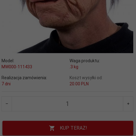
Model:
Waga produktu:
MW000-111433
.3
kg
Realizacja zamówienia:
Koszt wysyłki od:
7 dni
20.00 PLN
KUP TERAZ!