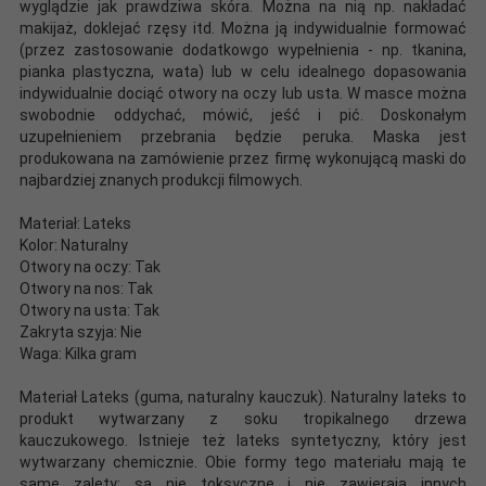
wyglądzie jak prawdziwa skóra. Można na nią np. nakładać
makijaż, doklejać rzęsy itd. Można ją indywidualnie formować
(przez zastosowanie dodatkowgo wypełnienia - np. tkanina,
pianka plastyczna, wata) lub w celu idealnego dopasowania
indywidualnie dociąć otwory na oczy lub usta. W masce można
swobodnie oddychać, mówić, jeść i pić. Doskonałym
uzupełnieniem przebrania będzie peruka. Maska jest
produkowana na zamówienie przez firmę wykonującą maski do
najbardziej znanych produkcji filmowych.
Materiał: Lateks
Kolor: Naturalny
Otwory na oczy: Tak
Otwory na nos: Tak
Otwory na usta: Tak
Zakryta szyja: Nie
Waga: Kilka gram
Materiał Lateks (guma, naturalny kauczuk). Naturalny lateks to
produkt wytwarzany z soku tropikalnego drzewa
kauczukowego. Istnieje też lateks syntetyczny, który jest
wytwarzany chemicznie. Obie formy tego materiału mają te
same zalety: są nie toksyczne i nie zawierają innych