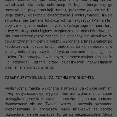
szkodliwych dla ciała substancji. Dlatego stosuje się go
masowo np. przy produkcji masek, prezerwatyw, protez itd.
Jego zalety: doskonała elastyczność i wytrzymałość, trwała
struktura, nie zawiera toksycznych zmiękczaczy (Phthalate),
przy zetknięciu z ciałem szybko uzyskuje jego temperaturę,
łatwy w utrzymaniu higieny, bezpieczny dla ciała i środowiska.
Ma charakterystyczny zapach. Nie polecany dla alergików. W
celu utrzymania higieny produkty wykonane z latesu należy po
każdorazowym użyciu umyć miękką szmatką zamoczoną w
ciepłej, dobrze wysuszyć i spryskać środkiem do pielęgancji
lateksu. Przechowywać w suchym, ciemnym miejscu (np. szafa
lub szuflada). Chronić przed długotrwałym naświetlaniem
promieniami słonecznymi itp.
ZASADY UŻYTKOWANIA - ZALECENIA PRODUCENTA
Realistyczna maska wykonana z lateksu. Całkowicie odmieni
Twój dotychczasowy wygląd. Została wykonana z super
rozciągliwej gumy lateksowej, co umożliwia jej na anatomiczne
dopasowanie się do Twojej twarzy i pozwala swobodne
prezentowanie jej grymasów. Maski lateksowe są bardzo
rozciągliwe, ale nie oznacza to, że są niezniszczalne. Mogą