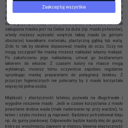
duża i przekracza granicę rozciągliwości materiału, to możesz
temu zaradzić nacinając maskę na specjalnym szwie. Szew ten
Zaakceptuj wszystkie
znajdziesz w tylniej części maski (na szyi). Jest on oznaczony
piktogramem nożyczek. Nie nacinaj maski poza obszarem tego
szwu, gdyż spowoduje to, że maska będzie się rozdzierała. Jeśli
zakupiona maska jest na Ciebie za duża (np. maski potworów),
wtedy możesz wyścielić wnętrze takiej maski (w górnym
obszarze) kawałkami materiału, plastyczną gąbką lub watą.
Zrób to tak by idealnie dopasować maskę do oczu. Oczy nie
mogą szczypać! Na maskę możesz nakładać własny makijaż.
Po zakończeniu jego nakładania, utrwal go bezbarwnym
lakierem do włosów. Z czasem kolory na masce mogą
wyblaknąć, możesz temu oczywiście zapobiec regularnie
spryskując maskę preparatami do pielęgnacji lateksu. Z
przyczyn higienicznych nie polecamy by z maski korzystała
więcej niż jedna osoba.
Miękkość i elastyczność lateksu pozwala na długotrwałe i
wygodne noszenie maski. Jeśli w czasie korzystania z maski
powstanie drobna wada (małe naderwanie np. przy wardze), to
łatwo i szybo możesz ją naprawić. Będziesz potrzebował kleju
np. do gumy piankowej. Odpowiedni będzie każdy klej do gumy,
który po wyschnięciu zapewni w miejscu klejenia elastyczność