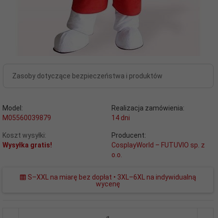
Zasoby dotyczące bezpieczeństwa i produktów
Model:
Realizacja zamówienia:
M05560039879
14 dni
Koszt wysyłki:
Producent:
Wysyłka gratis!
CosplayWorld – FUTUVIO sp. z
o.o.
S–XXL na miarę bez dopłat • 3XL–6XL na indywidualną
wycenę