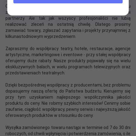
Czas realizacji zamówienia zależy od ilości i rodzaju
zamawianych produktów. Nasi dostawcy to pewni i sprawdzeni
partnerzy. Ale tak jak wszyscy profesjonaliści nie lubią
realizować zleceń na ostatnią chwilę. Dlatego prosimy
zamawiać towary, zgłaszać zapytania i projekty przynajmniej z
kilkunastodniowym wyprzedzeniem.
Zapraszmy do współpracy teatry, hotele, restauracje, agencje
artystyczne, marketingowe i eventowe - przy stałej współpracy
oferujemy duże rabaty. Nasze produkty pojawaiły się na wielu
ekskluzywnych balach, w wielu programach telewizyjnych oraz
przedstawieniach teatralnych.
Dzięki bezpośredniej wspólpracy z producentami, bez problemu
dopasujemy naszą ofertę do Państwa budżetu. Kierujemy się
przy tym uzyskaniem najlepszego współczynnika jakości
produktu do ceny. Nie robimy szybkich interesów! Cenimy sobie
zaufanie, ciągłość współpracy, pewny serwis i najwyższą jakość
oferowanych produktów w stosunku do ceny.
Wysyłka zamówionego towaru nastąpi w terminie od 7 do 30 dni
roboczych, od chwili wpłynięcia i potwierdzenia zamówienia, o ile