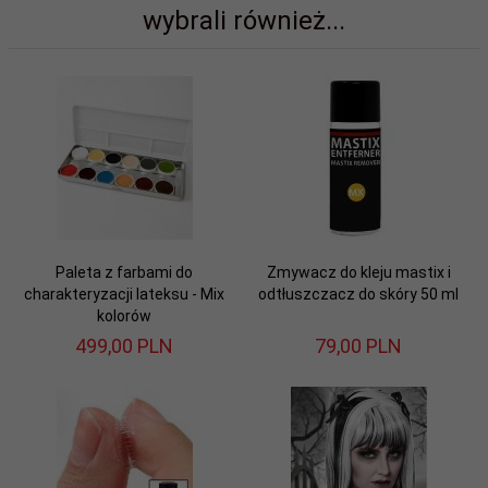
wybrali również...
Paleta z farbami do
Zmywacz do kleju mastix i
charakteryzacji lateksu - Mix
odtłuszczacz do skóry 50 ml
kolorów
499,
00
PLN
79,
00
PLN