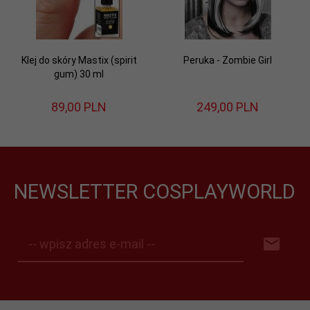
Klej do skóry Mastix (spirit
Peruka - Zombie Girl
gum) 30 ml
89,
00
PLN
249,
00
PLN
NEWSLETTER COSPLAYWORLD
-- wpisz adres e-mail --