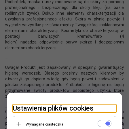
Podbródek, maska i uszy mocowane są do skóry za pomocą
profesjonalnego i bezpiecznego dla skóry kleju (na bazie
roślinnych żywic). Dokup inne elementy charakteryzacji dla
uzyskania profesjonalnego efektu. Skóra w płynie pokryje i
wygładzi wszystkie przejścia między Twoją skórą i nakładanymi
elementami charakteryzacji. Kosmetyki do charakteryzacji w
postacji barwiących kremów/farb (4
kolory) nadadzą odpowiednie barwy skórze i doczepionym
elementom charakteryzacji.
...
Uwaga! Produkt jest zapakowany w specjalny, gwarantujący
higienę woreczek. Dlatego prosimy naszych klientów by
otworzyli go dopiero wtedy, gdy będą pewni i zadowoleni z
jakości zakupionego produktu. Z dbałości o higienę nie będą
przyjmowane zwroty produktów osobistego użytku, które
zostały otwarte.
...
Ustawienia plików cookies
Czas realizacji zamówienia zależy od ilości i rodzaju
zamawianych produktów. Nasi dostawcy to pewni i sprawdzeni
partnerzy. Ale tak jak wszyscy profesjonaliści nie lubią
Wymagane ciasteczka
realizować zleceń na ostatnią chwilę. Dlatego prosimy