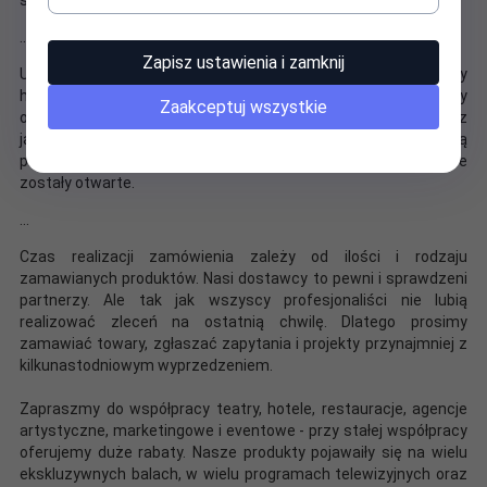
...
Zapisz ustawienia i zamknij
Uwaga! Produkt jest zapakowany w specjalny, gwarantujący
higienę woreczek. Dlatego prosimy naszych klientów by
Zaakceptuj wszystkie
otworzyli go dopiero wtedy, gdy będą pewni i zadowoleni z
jakości zakupionego produktu. Z dbałości o higienę nie będą
przyjmowane zwroty produktów osobistego użytku, które
zostały otwarte.
...
Czas realizacji zamówienia zależy od ilości i rodzaju
zamawianych produktów. Nasi dostawcy to pewni i sprawdzeni
partnerzy. Ale tak jak wszyscy profesjonaliści nie lubią
realizować zleceń na ostatnią chwilę. Dlatego prosimy
zamawiać towary, zgłaszać zapytania i projekty przynajmniej z
kilkunastodniowym wyprzedzeniem.
Zapraszmy do współpracy teatry, hotele, restauracje, agencje
artystyczne, marketingowe i eventowe - przy stałej współpracy
oferujemy duże rabaty. Nasze produkty pojawaiły się na wielu
ekskluzywnych balach, w wielu programach telewizyjnych oraz