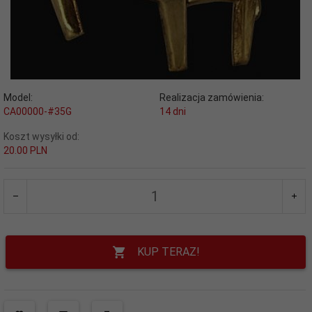
Model:
Realizacja zamówienia:
CA00000-#35G
14 dni
Koszt wysyłki od:
20.00 PLN
KUP TERAZ!