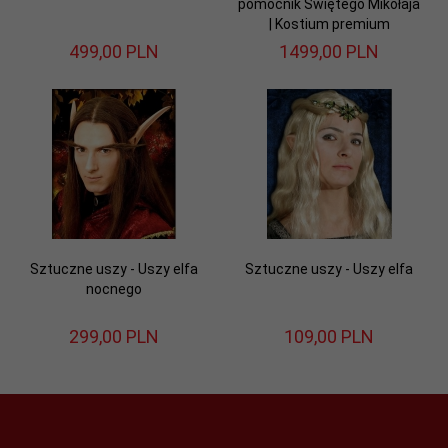
pomocnik Świętego Mikołaja
| Kostium premium
499,
00
PLN
1499,
00
PLN
Sztuczne uszy - Uszy elfa
Sztuczne uszy - Uszy elfa
nocnego
299,
00
PLN
109,
00
PLN