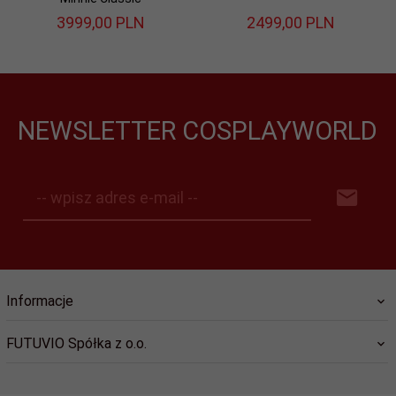
3999,
00
PLN
2499,
00
PLN
NEWSLETTER COSPLAYWORLD
-- wpisz adres e-mail --
Informacje
FUTUVIO Spółka z o.o.