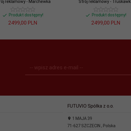
rój reklamowy - Marchewka
Strój reklamowy - Truskawk
Produkt dostępny!
Produkt dostępny!
2499,
00
PLN
2499,
00
PLN
-- wpisz adres e-mail --
FUTUVIO Spółka z o.o.
1 MAJA 39
71-627
SZCZECIN
,
Polska