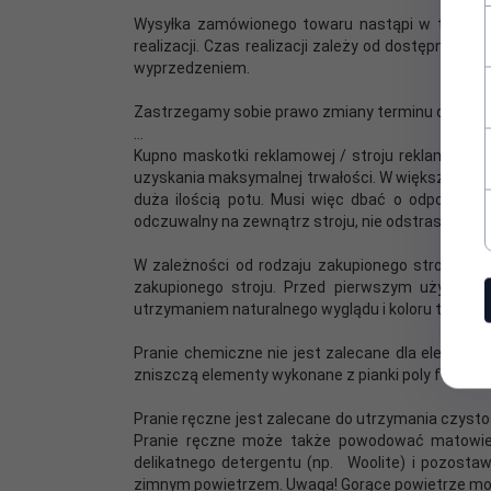
Wysyłka zamówionego towaru nastąpi w terminie o
realizacji. Czas realizacji zależy od dostępnośc
wyprzedzeniem.
Zastrzegamy sobie prawo zmiany terminu dostaw
...
Kupno maskotki reklamowej / stroju reklamoweg
uzyskania maksymalnej trwałości. W większości pr
duża ilością potu. Musi więc dbać o odpowiedn
odczuwalny na zewnątrz stroju, nie odstraszał s
W zależności od rodzaju zakupionego stroju re
zakupionego stroju. Przed pierwszym użyciem 
utrzymaniem naturalnego wyglądu i koloru tkanin.
Pranie chemiczne nie jest zalecane dla elementó
zniszczą elementy wykonane z pianki poly foam.
Pranie ręczne jest zalecane do utrzymania czysto
Pranie ręczne może także powodować matowieni
delikatnego detergentu (np. Woolite) i pozostaw
zimnym powietrzem. Uwaga! Gorące powietrze moż