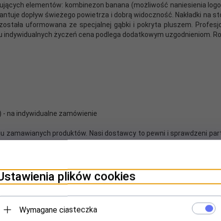
jących elementów: kombinezon banana (możliwość naniesienia logotypu
antuje dopływ świeżego powietrza i dobrą widoczność. Nakładki na s
została uformowana ze specjalnej gąbki i pokryta pluszem. Profesj
dku indywidualnych życzeń cena podlega dodatkowym uzgodnieniom. R
m) - na indywidualne zamówienie
aju zamawianych produktów. Nasi dostawcy to pewni i sprawdzeni partn
osimy zamawiać towary, zgłaszać zapytania i projekty przynajmniej z
acje, agencje artystyczne, marketingowe i eventowe - przy stałej 
ielu programach telewizyjnych oraz przedstawieniach teatralnych.
Ustawienia plików cookies
mi, bez problemu dopasujemy naszą ofertę do Państwa budżetu. 
bimy szybkich interesów! Cenimy sobie zaufanie, ciągłość współpra
Wymagane ciasteczka