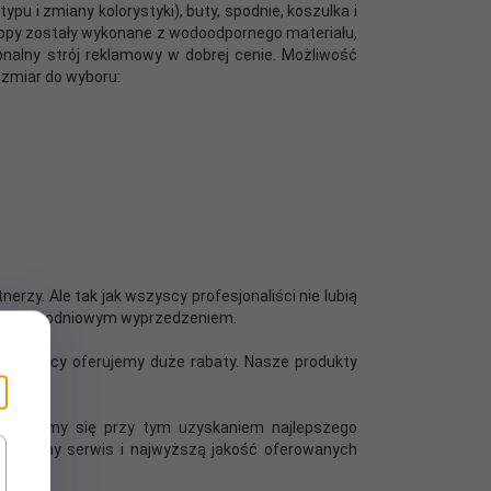
 i zmiany kolorystyki), buty, spodnie, koszulka i
topy zostały wykonane z wodoodpornego materiału,
onalny strój reklamowy w dobrej cenie. Możliwość
ozmiar do wyboru:
erzy. Ale tak jak wszyscy profesjonaliści nie lubią
 kilkunastodniowym wyprzedzeniem.
współpracy oferujemy duże rabaty. Nasze produkty
Kierujemy się przy tym uzyskaniem najlepszego
cy, pewny serwis i najwyższą jakość oferowanych