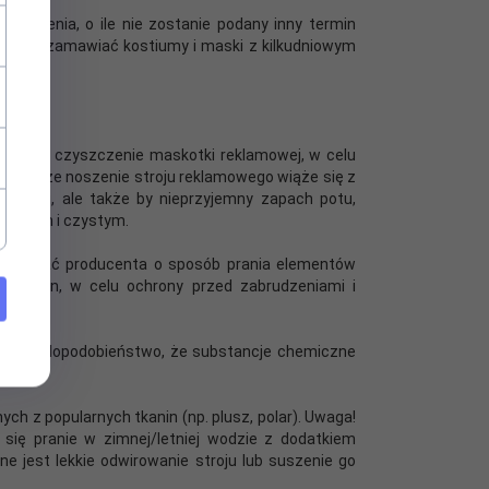
amówienia, o ile nie zostanie podany inny termin
 Prosimy zamawiać kostiumy i maski z kilkudniowym
anie i czyszczenie maskotki reklamowej, w celu
epiej, że noszenie stroju reklamowego wiąże się z
stroju, ale także by nieprzyjemny zapach potu,
chnącym i czystym.
y zapytać producenta o sposób prania elementów
 tkanin, w celu ochrony przed zabrudzeniami i
duże prawdopodobieństwo, że substancje chemiczne
h z popularnych tkanin (np. plusz, polar). Uwaga!
ię pranie w zimnej/letniej wodzie z dodatkiem
e jest lekkie odwirowanie stroju lub suszenie go