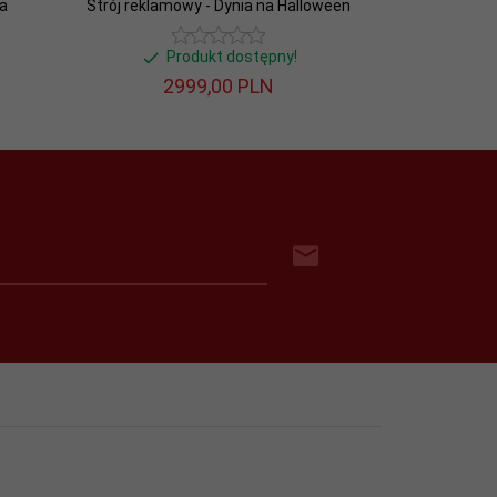
a
Strój reklamowy - Dynia na Halloween
Produkt dostępny!
2999,
00
PLN