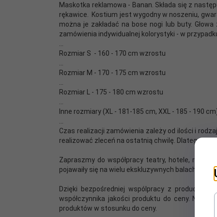
Maskotka reklamowa - Banan. Składa się z następu
rękawice. Kostium jest wygodny w noszeniu, gwar
można je zakładać na bose nogi lub buty. Głowa 
zamówienia indywidualnej kolorystyki - w przypa
...
Rozmiar S - 160 - 170 cm wzrostu
...
Rozmiar M - 170 - 175 cm wzrostu
...
Rozmiar L - 175 - 180 cm wzrostu
.
..
Inne rozmiary (XL - 181-185 cm, XXL - 185 - 190 c
...
Czas realizacji zamówienia zależy od ilości i rodz
realizować zleceń na ostatnią chwilę. Dlatego pr
Zapraszmy do współpracy teatry, hotele, restaur
pojawaiły się na wielu ekskluzywnych balach, w w
Dzięki bezpośredniej wspólpracy z producenta
współczynnika jakości produktu do ceny. Nie ro
produktów w stosunku do ceny.