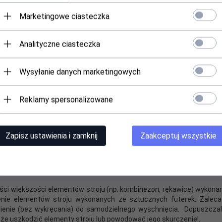
d 21 do 30 dni roboczych, od chwili wpłynięcia i potwierdzenia z
Marketingowe ciasteczka
i danego towaru i jest określony indywidualnie dla każdego produktu.
Analityczne ciasteczka
y w przypadku chwilowego braku towaru w naszych magazynach.
o to spora inwestycja. Bardzo ważnym jest odpowiednie przechowyw
Wysyłanie danych marketingowych
zypadków to animator odpowiada za swój strój reklamowy. Wie on najl
ie jego czyszczenie, by uniknąć nieprzyjemnego zapachu wewnątrz 
Reklamy spersonalizowane
potykające go osoby. Istotnym jest zachowanie kostiumu świeżym, pa
klamowego zaleca się pranie chemiczne lub ręczne. Ważnym jest b
i po każdym praniu warto zastosować profesjonalny impregnat do
Zapisz ustawienia i zamknij
Zaakceptuj wszystkie
w stroju zawierających pianki poly foam (np. styropian). Istnieje 
ści większości elementów stroju (np. kombinezon, rękawice) wykonanyc
e elementów stroju wykonanych ze sztucznych futerek. Zaleca s
ienie (bez wykręcania) do samodzielnego wyschnięcia. Dopuszczaln
e uszkodzić elementy stroju lub powodować jego skurczenie!.