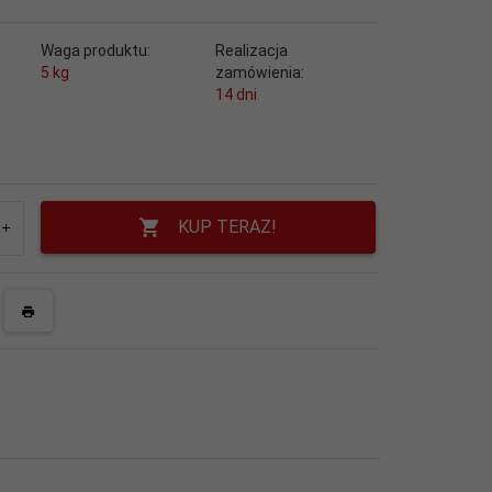
Waga produktu:
Realizacja
5
kg
zamówienia:
14 dni
KUP TERAZ!