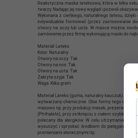
Realistyczna maska lateksowa, która w kilka sek
twarzy. Nadając jej nowy wygląd i pozwoli okazywa
Wykonana z cieńkiego, naturalnego latesu, dzięki
indywidualnie formować (przez zastosowanie doda
otwory na oczy lub usta. W masce można swobod
zamówienie przez firmę wykonującą maski do najba
Materiał: Lateks
Kolor: Naturalny
Otwory na oczy: Tak
Otwory na nos: Tak
Otwory na usta: Tak
Zakryta szyja: Tak
Waga: Kilka gram
Materiał Lateks (guma, naturalny kauczuk). Natura
wytwarzany chemicznie. Obie formy tego materiału 
masowo np. przy produkcji masek, prezerwatyw, pr
(Phthalate), przy zetknięciu z ciałem szybko uzys
polecany dla alergików. W celu utrzymania hig
wysuszyć i spryskać środkiem do pielęgancji la
promieniami słonecznymi itp.