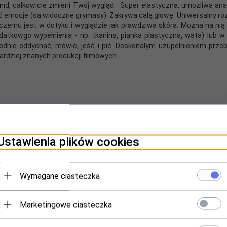
und, całkowicie zmieni Twój wygląd. Super elastyczna, umożliwa an
ć emocje (są widoczne grymasy). Zakrywa całą głowę. Uniwersalny roz
 czemu jest w dotyku i wyglądzie jak prawdziwa skóra. Można na nią n
tkowgo wypełnienia - np. tkanina, pianka plastyczna, wata) lub w
nie oddychać, mówić, jeść i pić. Doskonałym uzupełnieniem przeb
rdziej znanych produkcji filmowych.
Ustawienia plików cookies
lny lateks to produkt wytwarzany z soku tropikalnego drzewa kauczuk
mają te same zalety: są nie toksyczne i nie zawierają innych szkodl
Wymagane ciasteczka
otez itd. Jego zalety: doskonała elastyczność i wytrzymałość, trwa
kuje jego temperaturę, łatwy w utrzymaniu higieny, bezpieczny dla ci
ieny produkty wykonane z latesu należy po każdorazowym użyciu u
Marketingowe ciasteczka
teksu. Przechowywać w suchym, ciemnym miejscu (np. szafa lub szuf