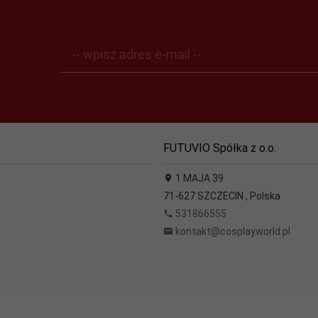
-- wpisz adres e-mail --
FUTUVIO Spółka z o.o.
1 MAJA 39
71-627
SZCZECIN
,
Polska
531866555
kontakt@cosplayworld.pl