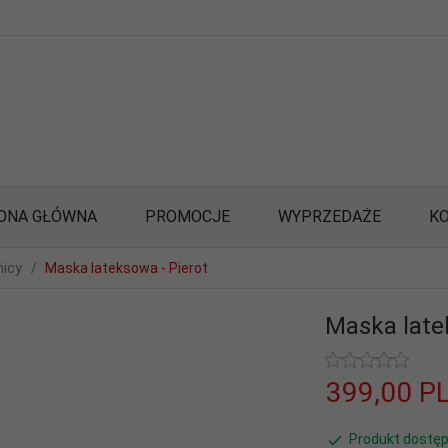
ONA GŁÓWNA
PROMOCJE
WYPRZEDAŻE
K
micy
Maska lateksowa - Pierot
Maska late
399,
00
P
Produkt dostęp