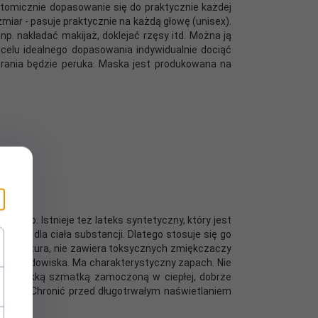
atomicznie dopasowanie się do praktycznie każdej
miar - pasuje praktycznie na każdą głowę (unisex).
p. nakładać makijaż, doklejać rzęsy itd. Można ją
 celu idealnego dopasowania indywidualnie dociąć
rania będzie peruka. Maska jest produkowana na
owego. Istnieje też lateks syntetyczny, który jest
iwych dla ciała substancji. Dlatego stosuje się go
ła struktura, nie zawiera toksycznych zmiękczaczy
ała i środowiska. Ma charakterystyczny zapach. Nie
myć miękką szmatką zamoczoną w ciepłej, dobrze
lada). Chronić przed długotrwałym naświetlaniem