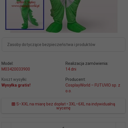
Zasoby dotyczące bezpieczeństwa i produktów
Model:
Realizacja zamówienia:
M03420033900
14 dni
Koszt wysyłki:
Producent:
Wysyłka gratis!
CosplayWorld – FUTUVIO sp. z
o.o.
S–XXL na miarę bez dopłat • 3XL–6XL na indywidualną
wycenę