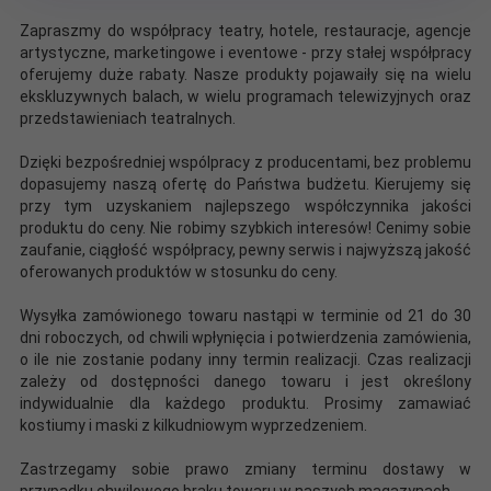
Zapraszmy do współpracy teatry, hotele, restauracje, agencje
artystyczne, marketingowe i eventowe - przy stałej współpracy
oferujemy duże rabaty. Nasze produkty pojawaiły się na wielu
ekskluzywnych balach, w wielu programach telewizyjnych oraz
przedstawieniach teatralnych.
Dzięki bezpośredniej wspólpracy z producentami, bez problemu
dopasujemy naszą ofertę do Państwa budżetu. Kierujemy się
przy tym uzyskaniem najlepszego współczynnika jakości
produktu do ceny. Nie robimy szybkich interesów! Cenimy sobie
zaufanie, ciągłość współpracy, pewny serwis i najwyższą jakość
oferowanych produktów w stosunku do ceny.
Wysyłka zamówionego towaru nastąpi w terminie od 21 do 30
dni roboczych, od chwili wpłynięcia i potwierdzenia zamówienia,
o ile nie zostanie podany inny termin realizacji. Czas realizacji
zależy od dostępności danego towaru i jest określony
indywidualnie dla każdego produktu. Prosimy zamawiać
kostiumy i maski z kilkudniowym wyprzedzeniem.
Zastrzegamy sobie prawo zmiany terminu dostawy w
przypadku chwilowego braku towaru w naszych magazynach.