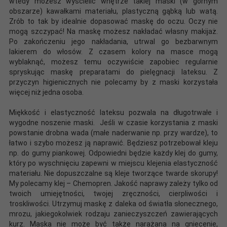
wtedy możesz wyścielić wnętrze takiej maski (w górnym
obszarze) kawałkami materiału, plastyczną gąbką lub watą.
Zrób to tak by idealnie dopasować maskę do oczu. Oczy nie
mogą szczypać! Na maskę możesz nakładać własny makijaż.
Po zakończeniu jego nakładania, utrwal go bezbarwnym
lakierem do włosów. Z czasem kolory na masce mogą
wyblaknąć, możesz temu oczywiście zapobiec regularnie
spryskując maskę preparatami do pielęgnacji lateksu. Z
przyczyn higienicznych nie polecamy by z maski korzystała
więcej niż jedna osoba.
Miękkość i elastyczność lateksu pozwala na długotrwałe i
wygodne noszenie maski. Jeśli w czasie korzystania z maski
powstanie drobna wada (małe naderwanie np. przy wardze), to
łatwo i szybo możesz ją naprawić. Będziesz potrzebował kleju
np. do gumy piankowej. Odpowiedni będzie każdy klej do gumy,
który po wyschnięciu zapewni w miejscu klejenia elastyczność
materiału. Nie dopuszczalne są kleje tworzące twarde skorupy!
My polecamy klej – Chemopren. Jakość naprawy zależy tylko od
twoich umiejętności, twojej zręczności, cierpliwości i
troskliwości. Utrzymuj maskę z daleka od światła słonecznego,
mrozu, jakiegokolwiek rodzaju zanieczyszczeń zawierających
kurz. Maska nie może być także narażana na gniecenie,