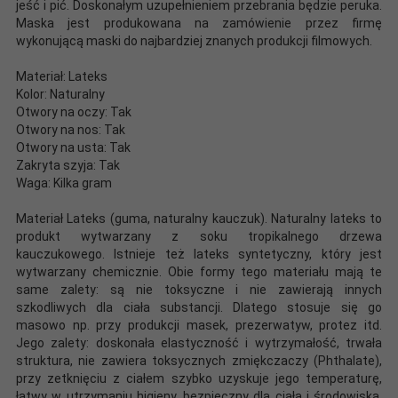
jeść i pić. Doskonałym uzupełnieniem przebrania będzie peruka.
Maska jest produkowana na zamówienie przez firmę
wykonującą maski do najbardziej znanych produkcji filmowych.
Materiał: Lateks
Kolor: Naturalny
Otwory na oczy: Tak
Otwory na nos: Tak
Otwory na usta: Tak
Zakryta szyja: Tak
Waga: Kilka gram
Materiał Lateks (guma, naturalny kauczuk). Naturalny lateks to
produkt wytwarzany z soku tropikalnego drzewa
kauczukowego. Istnieje też lateks syntetyczny, który jest
wytwarzany chemicznie. Obie formy tego materiału mają te
same zalety: są nie toksyczne i nie zawierają innych
szkodliwych dla ciała substancji. Dlatego stosuje się go
masowo np. przy produkcji masek, prezerwatyw, protez itd.
Jego zalety: doskonała elastyczność i wytrzymałość, trwała
struktura, nie zawiera toksycznych zmiękczaczy (Phthalate),
przy zetknięciu z ciałem szybko uzyskuje jego temperaturę,
łatwy w utrzymaniu higieny, bezpieczny dla ciała i środowiska.