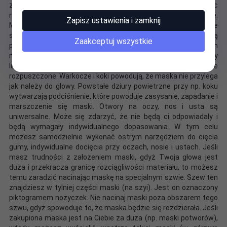
założeniu będziesz miał problemy z oddychaniem. Zakładając
maskę zachowaj spokój, bądź łagodny i nie rób tego na siłę.
Zapisz ustawienia i zamknij
Maski są wykonane z rozciągliwej gumy, ale nie oznacza to, że
są niezniszczalne! Po założeniu maski delikatnie przesuwaj ją
Zaakceptuj wszystkie
palcami tak by otwory na oczy i nos znalazły się na właściwym
miejscu. Nie panikuj, nie ciągnij na siłę maski za nos, wargi, oczy
lub uszy bo ją uszkodzisz. Włosy muszą być zawsze
rozpuszczone. Warkocze i koki powodują, że maska nie przylega
jak należy do głowy. Powstałe dziury powietrzne przy np. koku
wytwarzają podciśnienie, które powoduje zasysanie, zapadanie i
marszczenie się maski. Otwory na oczy, nos i usta są
uniwersalne. Może się zdarzyć, że nie będą ci odpowiadały i
będą wymagały indywidualnego dopasowania. W tym celu
możesz samodzielnie wykonać ostrym narzędziem do cięcia
gumy, indywidualne docięcia przy oczach, nosie i ustach. Jeśli
masz trudności z założeniem maski, gdyż Twoja głowa jest
duża i przekracza granicę rozciągliwości materiału, to możesz
temu zaradzić nacinając maskę na specjalnym szwie. Szew ten
znajdziesz w tylniej części maski (na szyi). Jest on oznaczony
piktogramem nożyczek. Nie nacinaj maski poza obszarem tego
szwu, gdyż spowoduje to, że maska będzie się rozdzierała. Jeśli
zakupiona maska jest na Ciebie za duża (np. maski potworów),