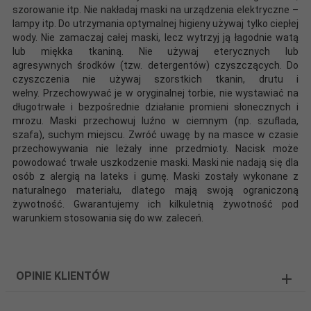
szorowanie itp. Nie nakładaj maski na urządzenia elektryczne –
lampy itp. Do utrzymania optymalnej higieny używaj tylko ciepłej
wody. Nie zamaczaj całej maski, lecz wytrzyj ją łagodnie watą
lub miękka tkaniną. Nie używaj eterycznych lub
agresywnych środków (tzw. detergentów) czyszczących. Do
czyszczenia nie używaj szorstkich tkanin, drutu i
wełny. Przechowywać je w oryginalnej torbie, nie wystawiać na
długotrwałe i bezpośrednie działanie promieni słonecznych i
mrozu. Maski przechowuj luźno w ciemnym (np. szuflada,
szafa), suchym miejscu. Zwróć uwagę by na masce w czasie
przechowywania nie leżały inne przedmioty. Nacisk może
powodować trwałe uszkodzenie maski. Maski nie nadają się dla
osób z alergią na lateks i gumę. Maski zostały wykonane z
naturalnego materiału, dlatego mają swoją ograniczoną
żywotność. Gwarantujemy ich kilkuletnią żywotność pod
warunkiem stosowania się do ww. zaleceń.
OPINIE KLIENTÓW