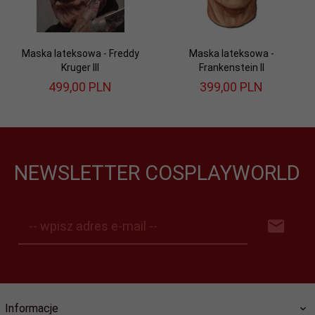
Maska lateksowa - Freddy
Maska lateksowa -
Kruger III
Frankenstein II
499,
00
PLN
399,
00
PLN
NEWSLETTER COSPLAYWORLD
-- wpisz adres e-mail --
Informacje