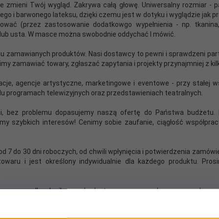
ie zmieni Twój wygląd. Zakrywa całą głowę. Uniwersalny rozmiar - p
o i barwonego lateksu, dzięki czemu jest w dotyku i wyglądzie jak p
rmować (przez zastosowanie dodatkowgo wypełnienia - np. tkanina,
 lub usta. W masce można swobodnie oddychać I mówić.
aju zamawianych produktów. Nasi dostawcy to pewni i sprawdzeni partn
osimy zamawiać towary, zgłaszać zapytania i projekty przynajmniej z
acje, agencje artystyczne, marketingowe i eventowe - przy stałej 
ielu programach telewizyjnych oraz przedstawieniach teatralnych.
mi, bez problemu dopasujemy naszą ofertę do Państwa budżetu. 
bimy szybkich interesów! Cenimy sobie zaufanie, ciągłość współpra
 do 30 dni roboczych, od chwili wpłynięcia i potwierdzenia zamówienia
towaru i jest określony indywidualnie dla każdego produktu. Pr
y w przypadku chwilowego braku towaru w naszych magazynach.
lny lateks to produkt wytwarzany z soku tropikalnego drzewa kauczuk