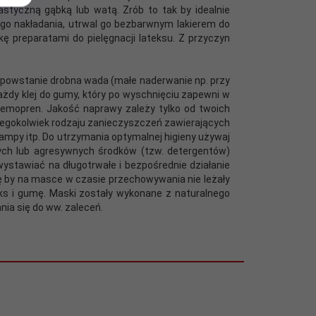
styczną gąbką lub watą. Zrób to tak by idealnie
o nakładania, utrwal go bezbarwnym lakierem do
preparatami do pielęgnacji lateksu. Z przyczyn
i powstanie drobna wada (małe naderwanie np. przy
ażdy klej do gumy, który po wyschnięciu zapewni w
Chemopren. Jakość naprawy zależy tylko od twoich
akiegokolwiek rodzaju zanieczyszczeń zawierających
lampy itp. Do utrzymania optymalnej higieny używaj
znych lub agresywnych środków (tzw. detergentów)
wystawiać na długotrwałe i bezpośrednie działanie
ę by na masce w czasie przechowywania nie leżały
eks i gumę. Maski zostały wykonane z naturalnego
ia się do ww. zaleceń.