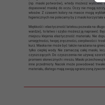
(np. maski potworów), wtedy możesz wyścielić w
dopasować maskę do oczu. Oczy nie mogą szczyp
włosów. Z czasem kolory na masce mogą wyblakn
higienicznych nie polecamy by z maski korzystała w
Miękkość i elastyczność lateksu pozwala na długo
wardze), to łatwo i szybo możesz ją naprawić. Bę
miejscu klejenia elastyczność materiału. Nie do
umiejętności, twojej zręczności, cierpliwości i t
kurz. Maska nie może być także narażana na gniece
tylko ciepłej wody. Nie zamaczaj całej maski, l
czyszczących. Do czyszczenia nie używaj szorstki
promieni słonecznych i mrozu. Maski przechowuj 
inne przedmioty. Nacisk może powodować trwałe u
materiału, dlatego mają swoją ograniczoną żywotn