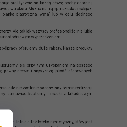
asuje praktycznie na każdą głowę osoby dorosłej.
rawdziwa skóra. Można na nią np. nakładać makijaż,
 pianka plastyczna, wata) lub w celu idealnego
erzy. Ale tak jak wszyscy profesjonaliści nie lubią
 kilkunastodniowym wyprzedzeniem.
współpracy oferujemy duże rabaty. Nasze produkty
Kierujemy się przy tym uzyskaniem najlepszego
cy, pewny serwis i najwyższą jakość oferowanych
, o ile nie zostanie podany inny termin realizacji.
osimy zamawiać kostiumy i maski z kilkudniowym
owego. Istnieje też lateks syntetyczny, który jest