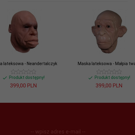
a lateksowa - Neandertalczyk
Maska lateksowa - Małpia tw
Produkt dostępny!
Produkt dostępny!
399,
00
PLN
399,
00
PLN
-- wpisz adres e-mail --