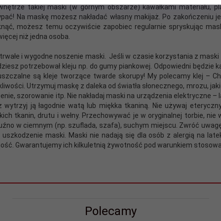
nętrze takiej maski (w górnym obszarze) kawałkami materiału, pla
ać! Na maskę możesz nakładać własny makijaż. Po zakończeniu jeg
ąć, możesz temu oczywiście zapobiec regularnie spryskując maskę 
ięcej niż jedna osoba.
trwałe i wygodne noszenie maski. Jeśli w czasie korzystania z mask
dziesz potrzebował kleju np. do gumy piankowej. Odpowiedni będzie k
puszczalne są kleje tworzące twarde skorupy! My polecamy klej – 
roskliwości. Utrzymuj maskę z daleka od światła słonecznego, mrozu, j
nie, szorowanie itp. Nie nakładaj maski na urządzenia elektryczne – 
ecz wytrzyj ją łagodnie watą lub miękka tkaniną. Nie używaj eteryc
ch tkanin, drutu i wełny. Przechowywać je w oryginalnej torbie, nie 
luźno w ciemnym (np. szuflada, szafa), suchym miejscu. Zwróć uwag
szkodzenie maski. Maski nie nadają się dla osób z alergią na lat
ość. Gwarantujemy ich kilkuletnią żywotność pod warunkiem stosowan
Polecamy